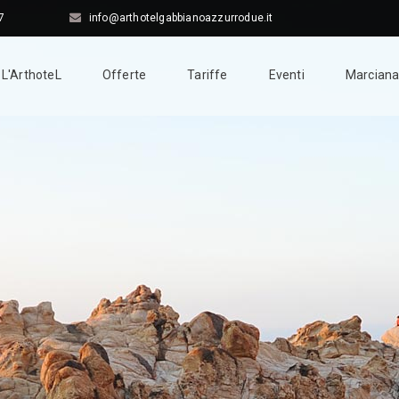
7
info@arthotelgabbianoazzurrodue.it
L'ArthoteL
Offerte
Tariffe
Eventi
Marciana