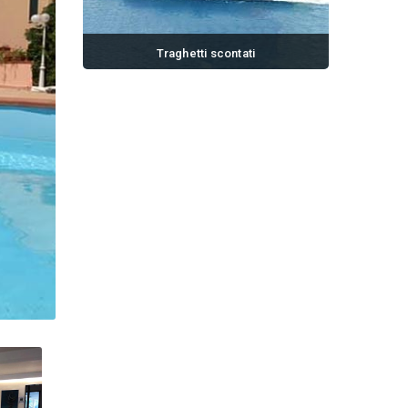
Traghetti scontati
Prenota e risparmia il 20% sul traghetto