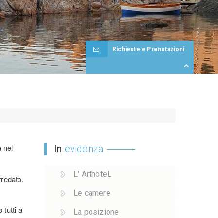
Richieste e Prenotazioni
a nel
In
evidenza
L' ArthoteL
rredato.
Le camere
 tutti a
La posizione